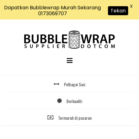
X
Dapatkan Bubblewrap Murah Sekarang
Tekan
0173069707
Skip
to
content
Pelbagai Saiz
Berkualiti
Termurah di pasaran