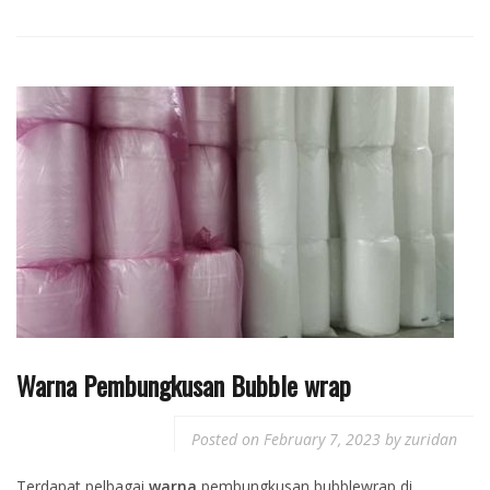
Warna Pembungkusan Bubble wrap
Posted on
February 7, 2023
by
zuridan
Terdapat pelbagai
warna
pembungkusan bubblewrap di