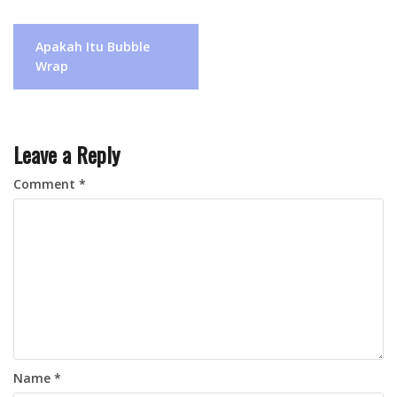
Post
Apakah Itu Bubble
navigation
Wrap
Leave a Reply
Comment
*
Name
*