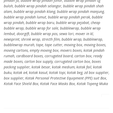
pindah jb, bubble wrap pindah johor, bubble wrap pindah sg
buloh, bubble wrap pindah selangor, bubble wrap pindah shah
alam, bubble wrap pindah klang, bubble wrap pindah manjung,
bubble wrap pindah lumut, bubble wrap pindah perak, bubble
wrap pindah, bubble wrap baru, bubble wrap pejabat, cheap
bubble wrap, bubble wrap for sale, bubblewrap, bubble wrap
lembut, doorgift, bubble wrap pos, sewa lori, mover in kl,
newsprint, shrink wrap, strecth film, bubble wrap, bubblewrap,
bubblewrap murah, tape, tape cutter, moving box, moving boxes,
moving cartons, empty moving box, movers boxes, kotak pindah
rumah, cardboard boxes, corrugated board, carton box, ready
made boxes, carton box supply, corrugated carton box, boxes
packing supplier, kotak besar, kotak medium, kotak fail, kotak
buku, kotak a4, kotak kasut, kotak topi, kotak beg, zd box supplier,
box supplier, Kotak Personal Protective Equipment (PPE) suit Box,
Kotak Face Shield Box, Kotak Face Masks Box, Kotak Topeng Muka