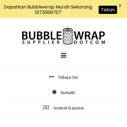
X
Dapatkan Bubblewrap Murah Sekarang
Tekan
0173069707
Skip
to
content
Pelbagai Saiz
Berkualiti
Termurah di pasaran