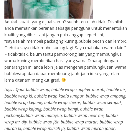
Adakah kualiti yang dijual sama? sudah tentulah tidak. Disinilah
anda memainkan peranan sebagai pengguna untuk menentukan
kualiti yang dibeli tapi jangan pula anggap seperti ini,
“saya telah membeli packaging kuning..bubble pecah dan lembik.
Oleh itu saya tidak mahu kuning lagi. Saya mahukan warna lain.”
– tidak-tidak, belum tentu pemborong lain yang membungkus
warna kuning memberikan hasil yang sama.Diharap dengan
penerangan ini anda lebih jelas mengenai pembungkusan warna
bubblewrap dan dapat membuang jauh-jauh idea yang telah
lama ditanam mengikut gred.
tags : Quot bubble wrap, bubble wrap supplier murah, bubble air,
bubble wrap kl, bubble wrap kuala lumpur, bubble wrap ampang,
bubble wrap kepong, bubble wrap cheras, bubble wrap setapak,
bubble wrap kajang, bubble wrap bangi, bubble wrap
puchong,bubble wrap malaysia, bubble wrap near me, bubble
wrap mr diy, bubble wrap j&t, bubble wrap murah, bubble wrap
murah kl, bubble wrap murah jb, bubble wrap murah johor,