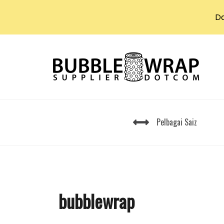
D
Skip
to
content
Pelbagai Saiz
bubblewrap