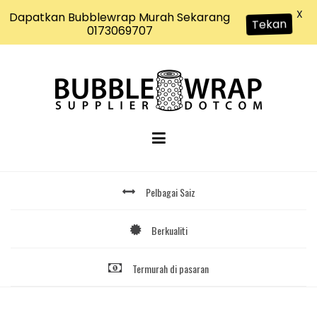
X
Dapatkan Bubblewrap Murah Sekarang
Tekan
0173069707
Skip
to
content
Pelbagai Saiz
Berkualiti
Termurah di pasaran